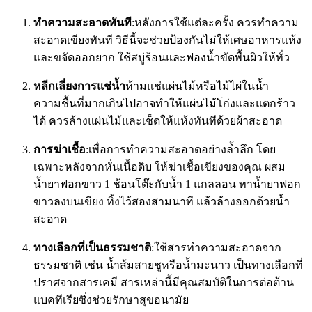
ทำความสะอาดทันที
:หลังการใช้แต่ละครั้ง ควรทำความ
สะอาดเขียงทันที วิธีนี้จะช่วยป้องกันไม่ให้เศษอาหารแห้ง
และขจัดออกยาก ใช้สบู่ร้อนและฟองน้ำขัดพื้นผิวให้ทั่ว
หลีกเลี่ยงการแช่น้ำ
ห้ามแช่แผ่นไม้หรือไม้ไผ่ในน้ำ
ความชื้นที่มากเกินไปอาจทำให้แผ่นไม้โก่งและแตกร้าว
ได้ ควรล้างแผ่นไม้และเช็ดให้แห้งทันทีด้วยผ้าสะอาด
การฆ่าเชื้อ
:เพื่อการทำความสะอาดอย่างล้ำลึก โดย
เฉพาะหลังจากหั่นเนื้อดิบ ให้ฆ่าเชื้อเขียงของคุณ ผสม
น้ำยาฟอกขาว 1 ช้อนโต๊ะกับน้ำ 1 แกลลอน ทาน้ำยาฟอก
ขาวลงบนเขียง ทิ้งไว้สองสามนาที แล้วล้างออกด้วยน้ำ
สะอาด
ทางเลือกที่เป็นธรรมชาติ
:ใช้สารทำความสะอาดจาก
ธรรมชาติ เช่น น้ำส้มสายชูหรือน้ำมะนาว เป็นทางเลือกที่
ปราศจากสารเคมี สารเหล่านี้มีคุณสมบัติในการต่อต้าน
แบคทีเรียซึ่งช่วยรักษาสุขอนามัย