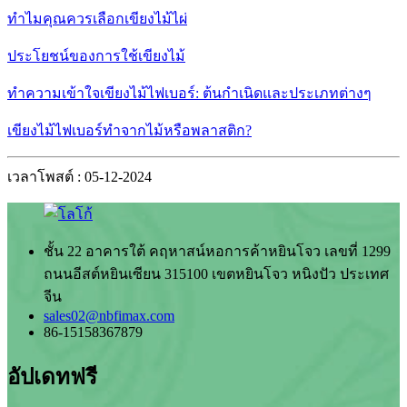
ทำไมคุณควรเลือกเขียงไม้ไผ่
ประโยชน์ของการใช้เขียงไม้
ทำความเข้าใจเขียงไม้ไฟเบอร์: ต้นกำเนิดและประเภทต่างๆ
เขียงไม้ไฟเบอร์ทำจากไม้หรือพลาสติก?
เวลาโพสต์ : 05-12-2024
ชั้น 22 อาคารใต้ คฤหาสน์หอการค้าหยินโจว เลขที่ 1299
ถนนอีสต์หยินเซียน 315100 เขตหยินโจว หนิงปัว ประเทศ
จีน
sales02@nbfimax.com
86-15158367879
อัปเดทฟรี