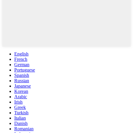
English
French
German
Portuguese
Spanish
Russian
Japanese
Korean
Arabic
Irish
Greek
Turkish
Italian
Danish
Romanian