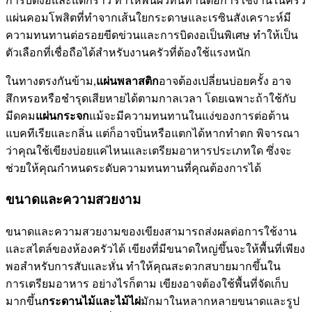
การบิดงอและแตกร้าว ทำให้พื้นผิวทนทานต่อการใช้งานในครัว
แผ่นคอมโพสิตที่ทำจากเส้นใยกระดาษและเรซินสังเคราะห์มี
ความทนทานต่อรอยขีดข่วนและการบิดงอเป็นพิเศษ ทำให้เป็น
ตัวเลือกที่เชื่อถือได้สำหรับงานครัวที่ต้องใช้แรงหนัก
ในทางตรงกันข้าม,
แผ่นพลาสติก
อาจต้องเปลี่ยนบ่อยครั้ง อาจ
สึกหรอหรือชำรุดเสียหายได้ตามกาลเวลา โดยเฉพาะถ้าใช้กับ
มีดคม
แผ่นกระจก
แม้จะมีความทนทานในแง่ของการต่อต้าน
แบคทีเรียและกลิ่น แต่ก็อาจบิ่นหรือแตกได้หากทำตก พิจารณา
ว่าคุณใช้เขียงบ่อยแค่ไหนและเตรียมอาหารประเภทใด ซึ่งจะ
ช่วยให้คุณกำหนดระดับความทนทานที่คุณต้องการได้
ขนาดและความสวยงาม
ขนาดและความสวยงามของเขียงสามารถส่งผลต่อการใช้งาน
และสไตล์ของห้องครัวได้ เขียงที่มีขนาดใหญ่ขึ้นจะให้พื้นที่เพียง
พอสำหรับการสับและหั่น ทำให้คุณสะดวกสบายมากขึ้นใน
การเตรียมอาหาร อย่างไรก็ตาม เขียงอาจต้องใช้พื้นที่จัดเก็บ
มากขึ้น
กระดานไม้และไม้ไผ่
มักมาในหลากหลายขนาดและรูป